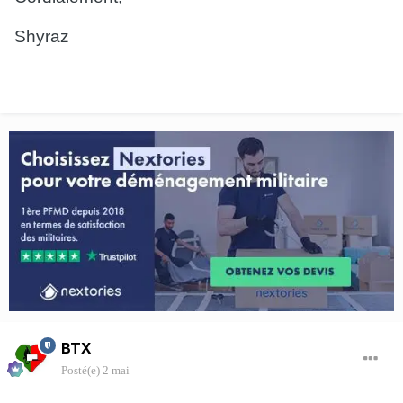
Shyraz
BTX
Posté(e)
2 mai