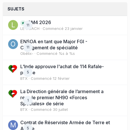
SUJETS
BM4 2026
11
LE COACH
· Commencé
23 janvier
ENSOA en tant que Major FGI -
Changement de spécialité
11
Obélix-
· Commencé
%s à %s
L'Inde approuve l'achat de 114 Rafale-
presse
5
BTX
· Commencé
12 février
La Direction générale de l’armement a
reçu le premier NH90 «Forces
1
Spéciales» de série
BTX
· Commencé
30 juillet
Contrat de Réserviste Armée de Terre et
Active
5