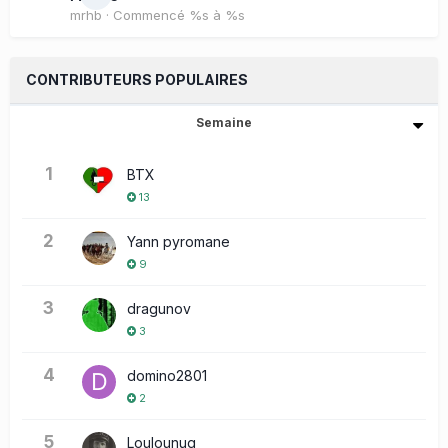
mrhb
· Commencé
%s à %s
CONTRIBUTEURS POPULAIRES
Semaine
1
BTX
13
2
Yann pyromane
9
3
dragunov
3
4
domino2801
2
5
Loulounug