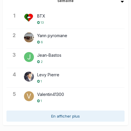
Semaine
1
BTX
13
2
Yann pyromane
6
3
Jean-Bastos
2
4
Levy Pierre
1
5
Valentin41300
1
En afficher plus