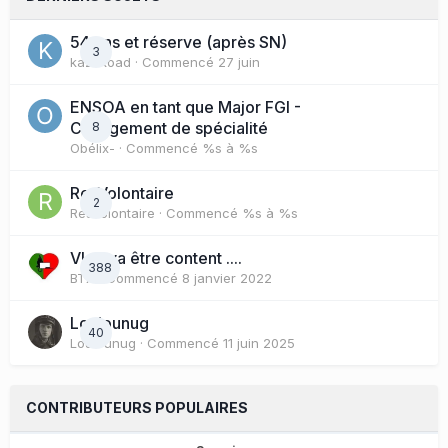
54 ans et réserve (après SN)
3
kazhkoad
· Commencé
27 juin
ENSOA en tant que Major FGI -
Changement de spécialité
8
Obélix-
· Commencé
%s à %s
ResVolontaire
2
ResVolontaire
· Commencé
%s à %s
Vlad va être content ....
388
BTX
· Commencé
8 janvier 2022
Loulounug
40
Loulounug
· Commencé
11 juin 2025
CONTRIBUTEURS POPULAIRES