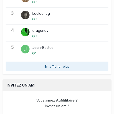
8
3
Loulounug
2
4
dragunov
2
5
Jean-Bastos
1
En afficher plus
INVITEZ UN AMI
Vous aimez
AuMilitaire
?
Invitez un ami !