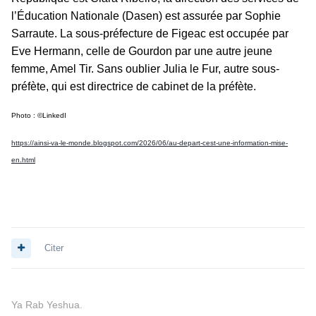
l’Éducation Nationale (Dasen) est assurée par Sophie
Sarraute. La sous-préfecture de Figeac est occupée par
Eve Hermann, celle de Gourdon par une autre jeune
femme, Amel Tir. Sans oublier Julia le Fur, autre sous-
préfète, qui est directrice de cabinet de la préfète.
Photo : ©LinkedI
https://ainsi-va-le-monde.blogspot.com/2026/06/au-depart-cest-une-information-mise-
en.html
Citer
Ya Rab Yeshua.