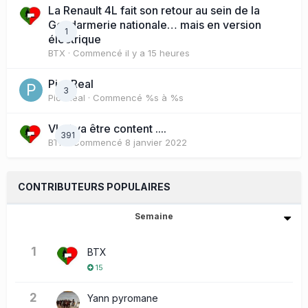
La Renault 4L fait son retour au sein de la
Gendarmerie nationale… mais en version
1
électrique
BTX
· Commencé
il y a 15 heures
PicoReal
3
PicoReal
· Commencé
%s à %s
Vlad va être content ....
391
BTX
· Commencé
8 janvier 2022
CONTRIBUTEURS POPULAIRES
Semaine
1
BTX
15
2
Yann pyromane