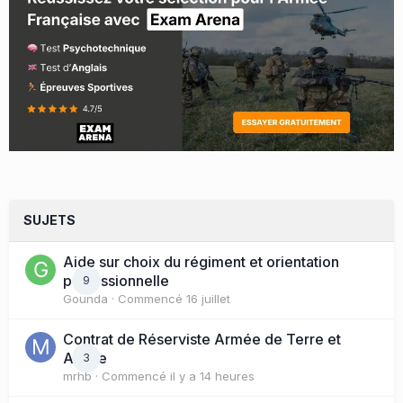
SUJETS
Aide sur choix du régiment et orientation
professionnelle
9
Gounda
· Commencé
16 juillet
Contrat de Réserviste Armée de Terre et
Active
3
mrhb
· Commencé
il y a 14 heures