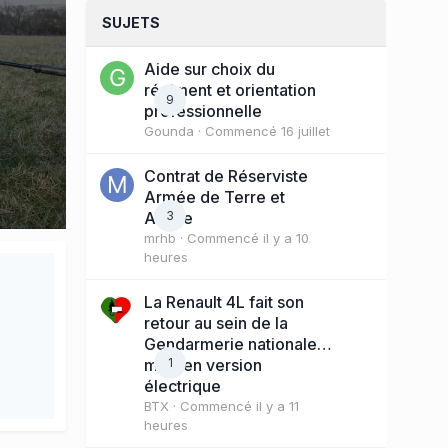
SUJETS
Aide sur choix du
régiment et orientation
9
professionnelle
Gounda
· Commencé
16 juillet
Contrat de Réserviste
Armée de Terre et
Active
3
mrhb
· Commencé
il y a 10
heures
La Renault 4L fait son
retour au sein de la
Gendarmerie nationale…
mais en version
1
électrique
BTX
· Commencé
il y a 11
heures