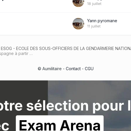
18 juillet
Yann pyromane
11 juillet
ESOG - ÉCOLE DES SOUS-OFFICIERS DE LA GENDARMERIE NATIO
120 élèves-gendarmes commenceront leur formation en Espagne à partir d’octobre prochain
© Aumilitaire -
Contact
-
CGU