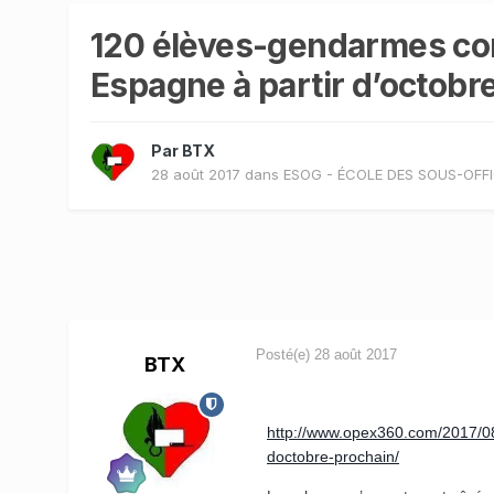
120 élèves-gendarmes co
Espagne à partir d’octobr
Par
BTX
28 août 2017
dans
ESOG - ÉCOLE DES SOUS-OFFI
Posté(e)
28 août 2017
BTX
http://www.opex360.com/2017/0
doctobre-prochain/