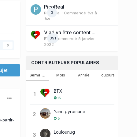
PicoReal
3
PicoReal
· Commencé
%s à
%s
Vlad va être content ....
391
BTX
· Commencé
8 janvier
2022
0
CONTRIBUTEURS POPULAIRES
ujet
Semaine
Mois
Année
Toujours
BTX
1
15
Yann pyromane
2
8
partir-
Loulounug
3