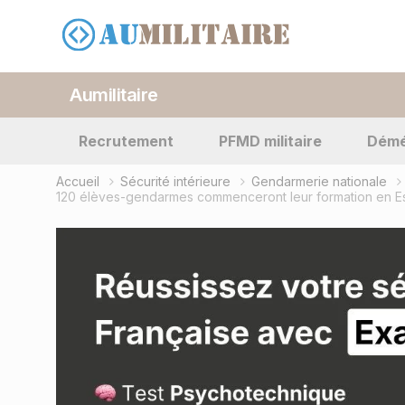
Aumilitaire
Recrutement
PFMD militaire
Dém
Accueil
Sécurité intérieure
Gendarmerie nationale