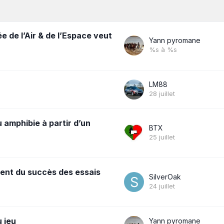
e de l’Air & de l’Espace veut
Yann pyromane
%s à %s
LM88
28 juillet
 amphibie à partir d’un
BTX
25 juillet
tent du succès des essais
SilverOak
24 juillet
u jeu
Yann pyromane