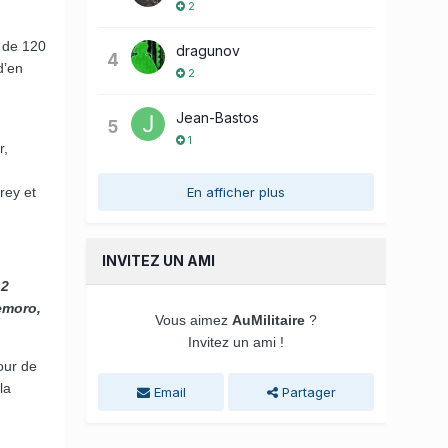
2
n de 120
dragunov
4
d’en
2
Jean-Bastos
5
1
r,
En afficher plus
rey et
INVITEZ UN AMI
 2
demoro,
Vous aimez
AuMilitaire
?
Invitez un ami !
our de
la
Email
Partager