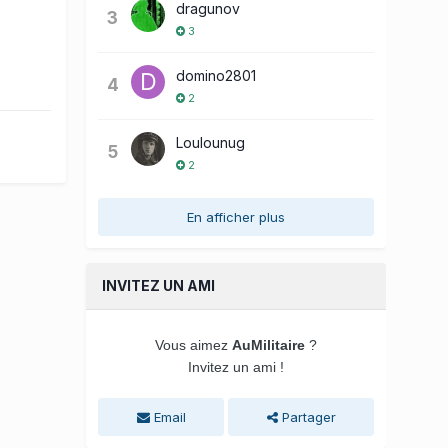
dragunov
3
3
domino2801
4
2
Loulounug
5
2
En afficher plus
INVITEZ UN AMI
Vous aimez
AuMilitaire
?
Invitez un ami !
Email
Partager