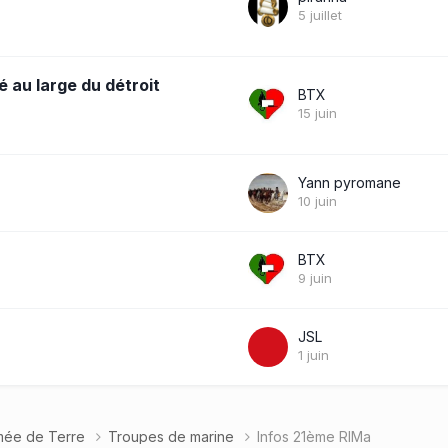
5 juillet
é au large du détroit
BTX
15 juin
Yann pyromane
10 juin
BTX
9 juin
JSL
1 juin
rmée de Terre
Troupes de marine
Infos 21ème RIMa