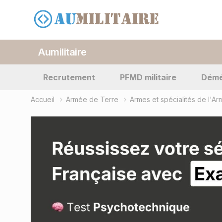
Aumilitaire
Recrutement
PFMD militaire
Dém
Accueil
Armée de Terre
Armes et spécialités de l'A