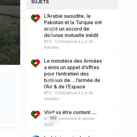
SUJETS
L’Arabie saoudite, le
Pakistan et la Turquie ont
scellé un accord de
0
défense mutuelle inédit
BTX
· Commencé
il y a 30
minutes
Le ministère des Armées
a émis un appel d’offres
pour l’entretien des
bateaux de… l’armée de
0
l’Air & de l’Espace
BTX
· Commencé
il y a 35
minutes
Vlad va être content ....
392
BTX
· Commencé
8 janvier
2022