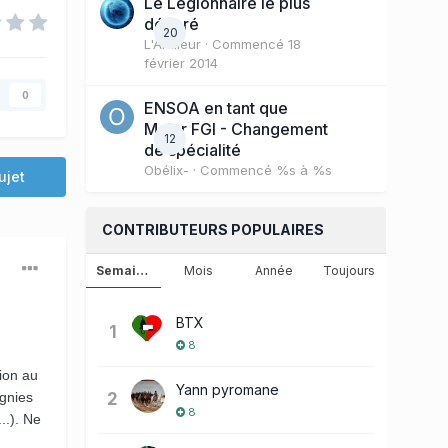
Le Légionnaire le plus
décoré
20
L'Artilleur
· Commencé
18
février 2014
0
ENSOA en tant que
Major FGI - Changement
12
de spécialité
Obélix-
· Commencé
%s à %s
ujet
CONTRIBUTEURS POPULAIRES
Semaine
Mois
Année
Toujours
BTX
1
8
ion au
Yann pyromane
2
agnies
8
..). Ne