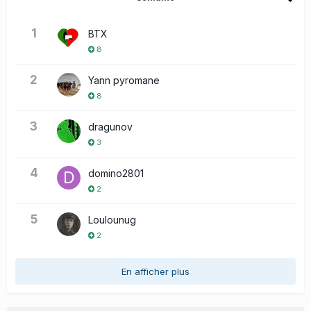
1
BTX
8
2
Yann pyromane
8
3
dragunov
3
4
domino2801
2
5
Loulounug
2
En afficher plus