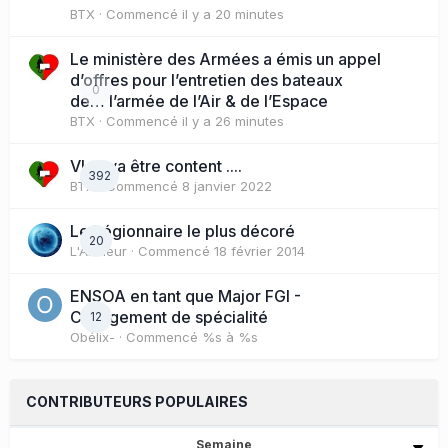
BTX
· Commencé
il y a 20 minutes
Le ministère des Armées a émis un appel
d’offres pour l’entretien des bateaux
0
de… l’armée de l’Air & de l’Espace
BTX
· Commencé
il y a 26 minutes
Vlad va être content ....
392
BTX
· Commencé
8 janvier 2022
Le Légionnaire le plus décoré
20
L'Artilleur
· Commencé
18 février 2014
ENSOA en tant que Major FGI -
Changement de spécialité
12
Obélix-
· Commencé
%s à %s
CONTRIBUTEURS POPULAIRES
Semaine