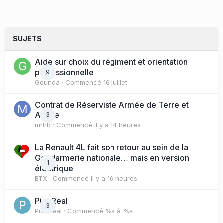
SUJETS
Aide sur choix du régiment et orientation
professionnelle
9
Gounda
· Commencé
16 juillet
Contrat de Réserviste Armée de Terre et
Active
3
mrhb
· Commencé
il y a 14 heures
La Renault 4L fait son retour au sein de la
Gendarmerie nationale… mais en version
1
électrique
BTX
· Commencé
il y a 16 heures
PicoReal
3
PicoReal
· Commencé
%s à %s