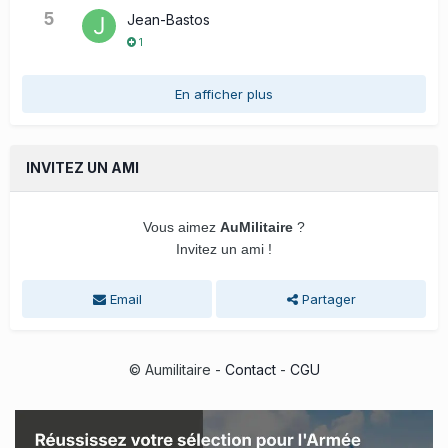
5
Jean-Bastos
1
En afficher plus
INVITEZ UN AMI
Vous aimez
AuMilitaire
?
Invitez un ami !
Email
Partager
© Aumilitaire -
Contact
-
CGU