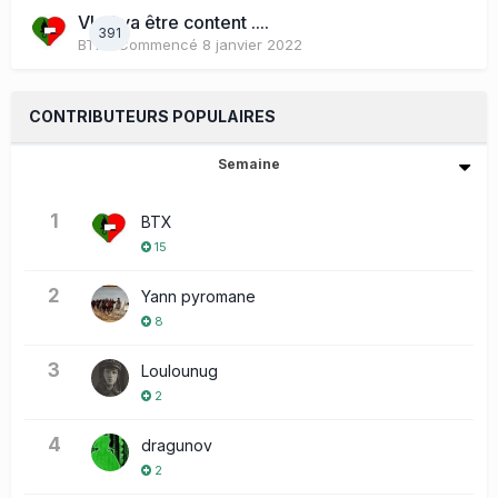
Vlad va être content ....
391
BTX
· Commencé
8 janvier 2022
CONTRIBUTEURS POPULAIRES
Semaine
1
BTX
15
2
Yann pyromane
8
3
Loulounug
2
4
dragunov
2