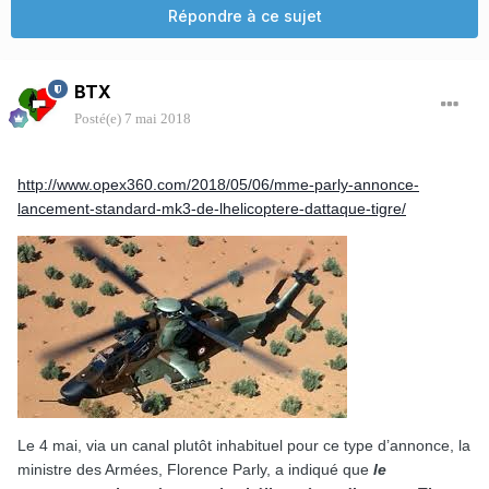
Répondre à ce sujet
BTX
Posté(e)
7 mai 2018
http://www.opex360.com/2018/05/06/mme-parly-annonce-
lancement-standard-mk3-de-lhelicoptere-dattaque-tigre/
Le 4 mai, via un canal plutôt inhabituel pour ce type d’annonce, la
ministre des Armées, Florence Parly, a indiqué que
le