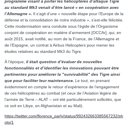
programme visant à porter les hélicoptères d’attaque Tigre
au standard Mk3 venait d’être lancé « en coopération avec
l’Allemagne ».
Il s’agit d’une « nouvelle étape pour l’Europe de la
défense et la consolidation de notre industrie », s’est-elle félicitée.
Cette modernisation sera conduite sous l’égide de l’Organisme
conjoint de coopération en matière d’armement [OCCAr], qui, en
août 2015, avait notifié, au nom de la France, de l’Allemagne et
de l’Espagne, un contrat à Airbus Helicopters pour mener les
études relatives au standard Mk3 du Tigre.
À l’époque,
il était question d’évaluer de nouvelles
fonctionnalités et d’identifier les innovations pouvant être
pertinentes pour améliorer la "survivabilité" des Tigre ainsi
que pour faciliter leur maintenance.
Le tout, en prenant
évidemment en compte le retour d’expérience de l’engagement
de ces hélicoptères au combat (et ceux de l’Aviation légère de
l’armée de Terre – ALAT – ont été particulièrement sollicités, que
ce soit en Libye, en Afghanistan et au Mali).
https://twitter.com/florence_parly/status/992432663385567232/ph
oto/1