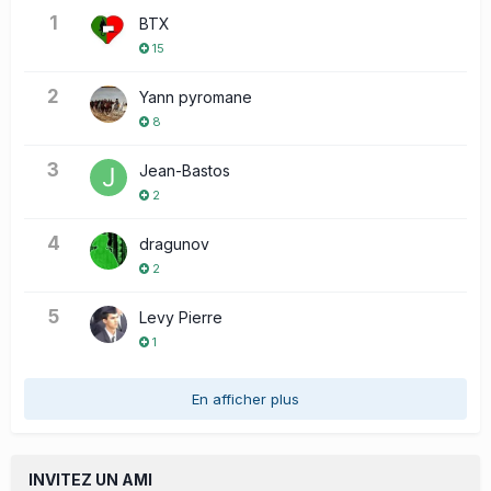
1
BTX
15
2
Yann pyromane
8
3
Jean-Bastos
2
4
dragunov
2
5
Levy Pierre
1
En afficher plus
INVITEZ UN AMI