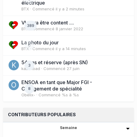
électrique
BTX
· Commencé
il y a 2 minutes
Vlad va être content ....
389
BTX
· Commencé
8 janvier 2022
La photo du jour
0
BTX
· Commencé
il y a 14 minutes
54 ans et réserve (après SN)
3
kazhkoad
· Commencé
27 juin
ENSOA en tant que Major FGI -
Changement de spécialité
8
Obélix-
· Commencé
%s à %s
CONTRIBUTEURS POPULAIRES
Semaine