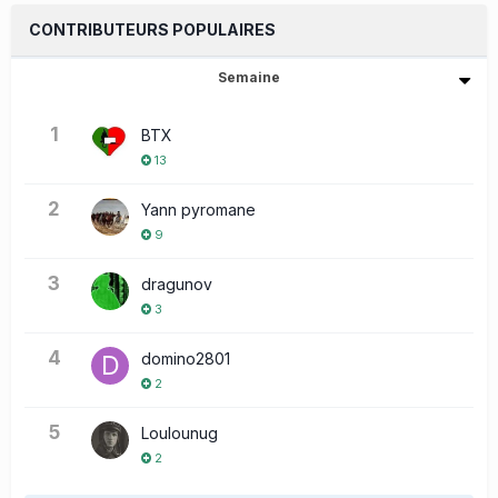
CONTRIBUTEURS POPULAIRES
Semaine
1
BTX
13
2
Yann pyromane
9
3
dragunov
3
4
domino2801
2
5
Loulounug
2