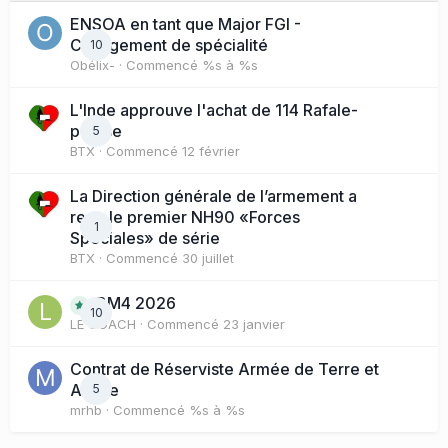
ENSOA en tant que Major FGI -
Changement de spécialité
10
Obélix-
· Commencé
%s à %s
L'Inde approuve l'achat de 114 Rafale-
presse
5
BTX
· Commencé
12 février
La Direction générale de l’armement a
reçu le premier NH90 «Forces
1
Spéciales» de série
BTX
· Commencé
30 juillet
BM4 2026
10
LE COACH
· Commencé
23 janvier
Contrat de Réserviste Armée de Terre et
Active
5
mrhb
· Commencé
%s à %s