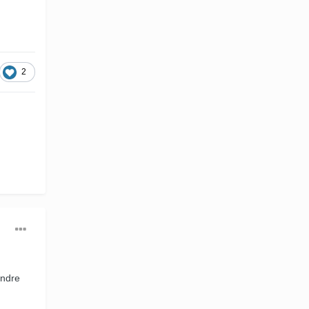
2
indre