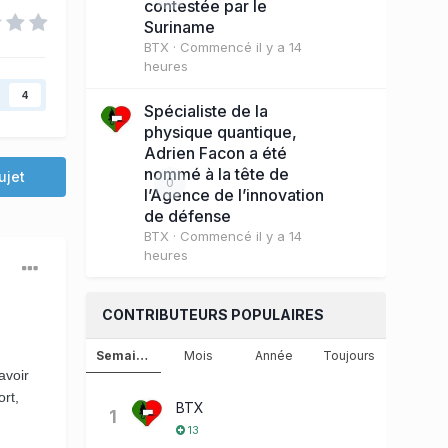
contestée par le
Suriname
BTX
· Commencé
il y a 14
heures
4
Spécialiste de la
physique quantique,
Adrien Facon a été
nommé à la tête de
ujet
0
l’Agence de l’innovation
de défense
BTX
· Commencé
il y a 14
heures
CONTRIBUTEURS POPULAIRES
Semaine
Mois
Année
Toujours
avoir
rt,
BTX
1
13