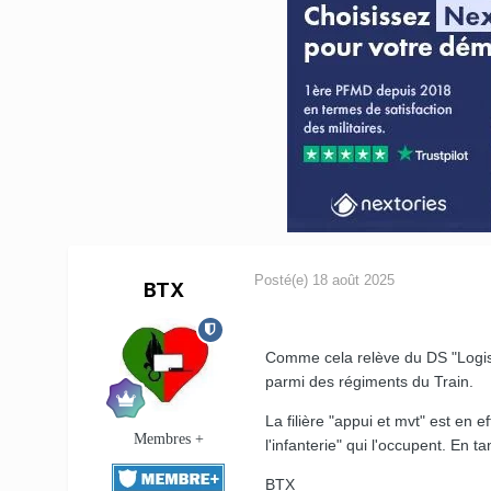
Posté(e)
18 août 2025
BTX
Comme cela relève du DS "Logist
parmi des régiments du Train.
La filière "appui et mvt" est en
Membres +
l'infanterie" qui l'occupent. En
BTX