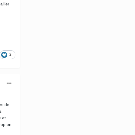
ailler
2
es de
s
 et
rop en