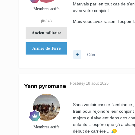
Mauvais pari en tout cas de s'eng
Membres actifs
avec votre conjoint...
843
Mais vous avez raison, l'espoir fa
Ancien militaire
Armée de Terre
Citer
Posté(e)
18 août 2025
Yann pyromane
Sans vouloir casser l'ambiance ,
train pour rejoindre leur conjoin
majors qui vivaient dans des c
enfants .J'espère que çà a chang
Membres actifs
début de carrière ....
😥