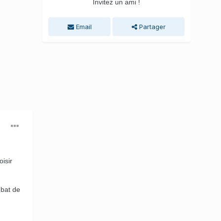
Invitez un ami !
Email
Partager
isir
mbat de