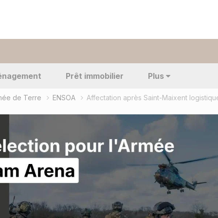
énagement
Prêt immobilier
Plus
rmée de Terre
ENSOA
Affectation après Saint-Maixent logistiqu