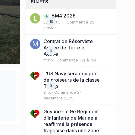
SUJETS
BM4 2026
10
LE COACH
· Commencé
23
janvier
Contrat de Réserviste
Armée de Terre et
5
Active
mrhb
· Commencé
%s à %s
L’US Navy sera équipée
de croiseurs de la classe
Trump
3
BTX
· Commencé
24
décembre 2025
Guyane : le 9e Régiment
d’Infanterie de Marine a
réaffirmé la présence
française dans une zone
0