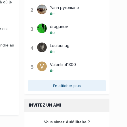
à où je
Yann pyromane
2
11
dragunov
3
e est
3
oindre au
Loulounug
4
2
.
Valentin41300
5
1
En afficher plus
INVITEZ UN AMI
Vous aimez
AuMilitaire
?