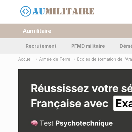
Aumilitaire
Recrutement
PFMD militaire
Dém
Accueil
Armée de Terre
Ecoles de formation de l'A