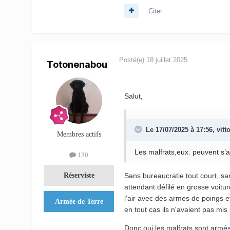
Citer
Posté(e)
18 juillet 2025
Totonenabou
Salut,
Le 17/07/2025 à 17:56,
vitt
Membres actifs
Les malfrats,eux. peuvent s’
130
Sans bureaucratie tout court, sa
Réserviste
attendant défilé en grosse voitur
l'air avec des armes de poings et 
Armée de Terre
en tout cas ils n'avaient pas mis
Donc oui les malfrats sont armé