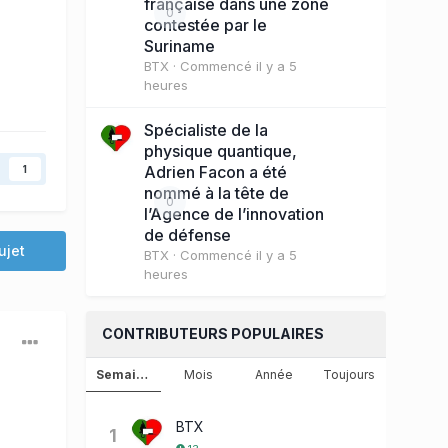
française dans une zone
0
contestée par le
Suriname
BTX
· Commencé
il y a 5
heures
Spécialiste de la
physique quantique,
Adrien Facon a été
1
nommé à la tête de
0
l’Agence de l’innovation
de défense
ujet
BTX
· Commencé
il y a 5
heures
CONTRIBUTEURS POPULAIRES
Semaine
Mois
Année
Toujours
BTX
1