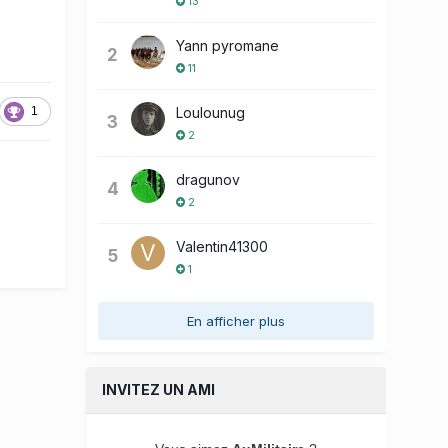
13
Yann pyromane
2
11
Loulounug
1
3
2
dragunov
4
2
Valentin41300
5
1
En afficher plus
INVITEZ UN AMI