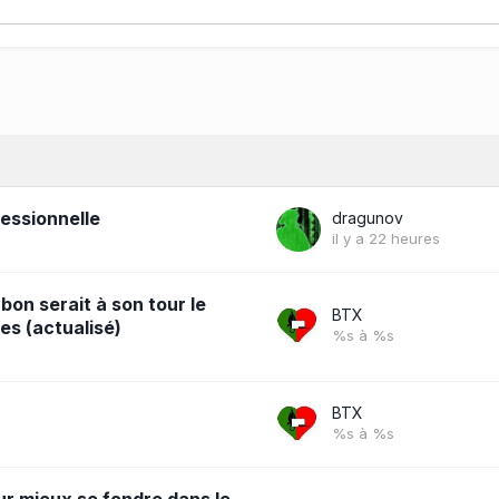
fessionnelle
dragunov
il y a 22 heures
abon serait à son tour le
BTX
es (actualisé)
%s à %s
BTX
%s à %s
ur mieux se fondre dans le