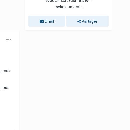
Vous aimez
AuMilitaire
?
Invitez un ami !
Email
Partager
 ; mais
 nous