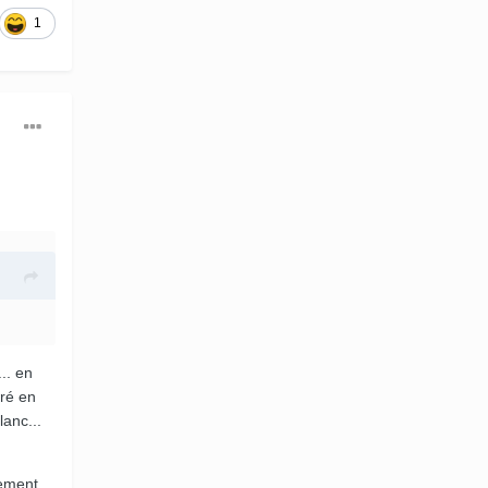
1
.. en
iré en
lanc...
sement