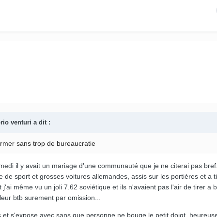
orio venturi
a dit :
armer sans trop de bureaucratie
medi il y avait un mariage d'une communauté que je ne citerai pas bref.
e de sport et grosses voitures allemandes, assis sur les portières et a t
j'ai même vu un joli 7.62 soviétique et ils n'avaient pas l'air de tirer a b
 leur btb surement par omission...
s et s'expose avec sans que personne ne bouge le petit doigt, heureu