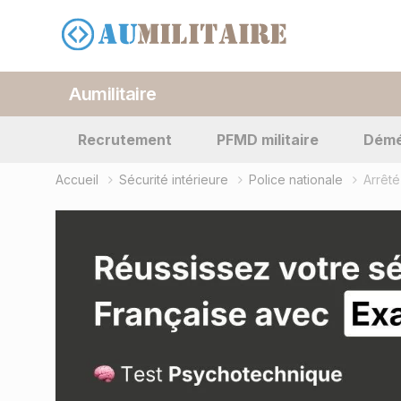
Aumilitaire
Recrutement
PFMD militaire
Dém
Accueil
Sécurité intérieure
Police nationale