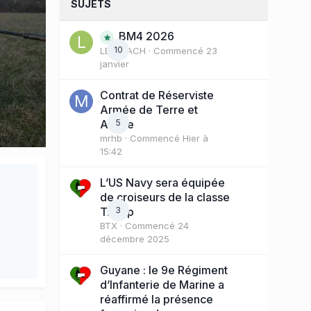
SUJETS
BM4 2026
10
LE COACH
· Commencé
23
janvier
Contrat de Réserviste
Armée de Terre et
Active
5
mrhb
· Commencé
Hier à
15:42
L’US Navy sera équipée
de croiseurs de la classe
Trump
3
BTX
· Commencé
24
décembre 2025
Guyane : le 9e Régiment
d’Infanterie de Marine a
réaffirmé la présence