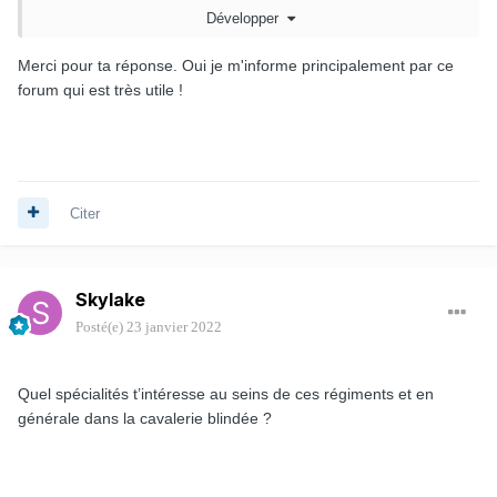
Vous trouverez, via le moteur RECHERCHE, des tas de
Développer
posts sur ce prestigieux régiment.
Merci pour ta réponse. Oui je m'informe principalement par ce
BTX
forum qui est très utile !
Citer
Skylake
Posté(e)
23 janvier 2022
Quel spécialités t’intéresse au seins de ces régiments et en
générale dans la cavalerie blindée ?