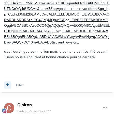
YZ_LAckmGPtMk3V_zR&ved=0ahUKEwjmnfnOxtL1AhUMQhoKH
UTNCeYQ4dUDCAY&uact=5&oq=gestion+des+evat+drhat&gs_lc
p=Cgdnd3Mtd2l6EAM6CwgAEIAEELEDEIMBOhEILhCABBCxAxC
DARDHARDRAzoICC4QsQMQgwE6DgguEIAEELEDEMcBEKMC
OggIABCABBCxAzoOCC4QgAQQsQMQxwEQ0QM6CAguEIAEEL
EDOgUILhCABDoFCAAQgAQ6CwguEIAEEMcBEK8BOgYIABAW
EB46BQghEKABOgUIABDNAlAAWMsvYNcyaABwAHgAgAGOAYg
Bvg-SAQQxOC40mAEAoAEB&sclient=gws-wiz
c'est lourdingue comme lien mais le contenu est très intéressant
.Tiens nous au courant et bonne chance pour ta carrière.
Citer
Clairon
Posté(e)
27 janvier 2022