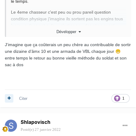
le temps.
Le 4eme chasseur c'est peu ou prou pareil question
condition physique j'imagine ils sortent pas les engins tous
les jours donc entre deux c'est sac au dos et en avant.
Développer
J’imagine que ça coûterais un peu chère au contribuable de sortir
une dizaine d’âmx 10 et une armada de VBL chaque jour
😁
entre temps le retour au bonne vieille méthode du soldat et son
sac à dos
Citer
1
Shlapovisch
Posté(e)
27 janvier 2022