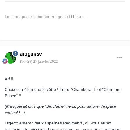
Le fil rouge sur le bouton rouge, le fil bleu ....
dragunov
Posté(e)
27 janvier 2022
Arf !!
Choix cornélien que le vôtre ! Entre "Chamborant" et "Clermont-
Prince" !!
(Manquerait plus que "Bercheny" tiens, pour saturer l'espace
cortical !...)
Objectivement : deux superbes Régiments, où vous aurez
l'occasion de missions "hors du commun, avec des camarades