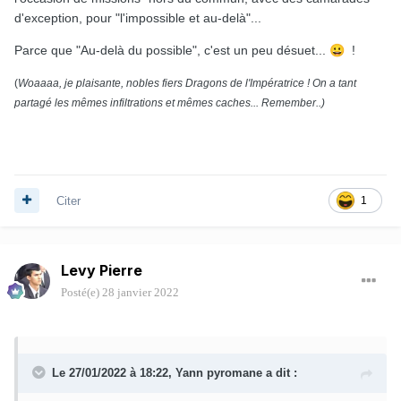
d'exception, pour "l'impossible et au-delà"...
Parce que "Au-delà du possible", c'est un peu désuet...
😀
!
(
Woaaaa, je plaisante, nobles fiers Dragons de l'Impératrice ! On a tant
partagé les mêmes infiltrations et mêmes caches... Remember..)
Citer
1
Levy Pierre
Posté(e)
28 janvier 2022
Le 27/01/2022 à 18:22,
Yann pyromane
a dit :