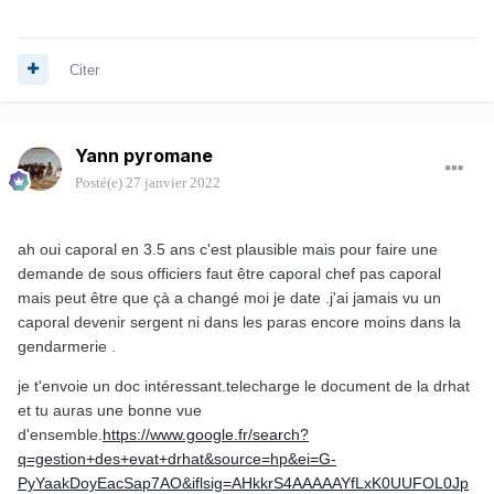
Citer
Yann pyromane
Posté(e)
27 janvier 2022
ah oui caporal en 3.5 ans c'est plausible mais pour faire une
demande de sous officiers faut être caporal chef pas caporal
mais peut être que çà a changé moi je date .j'ai jamais vu un
caporal devenir sergent ni dans les paras encore moins dans la
gendarmerie .
je t'envoie un doc intéressant.telecharge le document de la drhat
et tu auras une bonne vue
d'ensemble.
https://www.google.fr/search?
q=gestion+des+evat+drhat&source=hp&ei=G-
PyYaakDoyEacSap7AO&iflsig=AHkkrS4AAAAAYfLxK0UUFOL0Jp