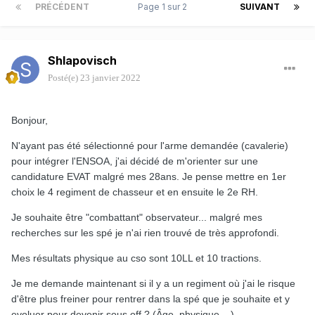
PRÉCÉDENT
Page 1 sur 2
SUIVANT
Shlapovisch
Posté(e)
23 janvier 2022
Bonjour,
N'ayant pas été sélectionné pour l'arme demandée (cavalerie)
pour intégrer l'ENSOA, j'ai décidé de m'orienter sur une
candidature EVAT malgré mes 28ans. Je pense mettre en 1er
choix le 4 regiment de chasseur et en ensuite le 2e RH.
Je souhaite être "combattant" observateur... malgré mes
recherches sur les spé je n'ai rien trouvé de très approfondi.
Mes résultats physique au cso sont 10LL et 10 tractions.
Je me demande maintenant si il y a un regiment où j'ai le risque
d'être plus freiner pour rentrer dans la spé que je souhaite et y
evoluer pour devenir sous off ? (Âge, physique,...)