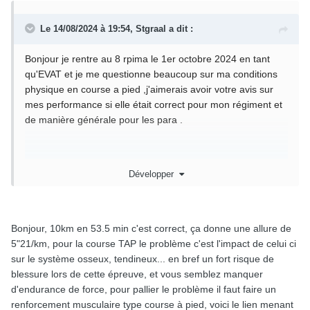
Le 14/08/2024 à 19:54,
Stgraal
a dit :
Bonjour je rentre au 8 rpima le 1er octobre 2024 en tant
qu'EVAT et je me questionne beaucoup sur ma conditions
physique en course a pied ,j'aimerais avoir votre avis sur
mes performance si elle était correct pour mon régiment et
de manière générale pour les para .
Mon record sur 5km est de 21.5 min
Développer
Sur 8km il est a 42min avec un reste de réserve (donc
potentiellement améliorable)
Bonjour, 10km en 53.5 min c'est correct, ça donne une allure de
Sur 10km il est de 53.5 min
5"21/km, pour la course TAP le problème c'est l'impact de celui ci
sur le système osseux, tendineux... en bref un fort risque de
Enfin j'ai parcourue au max 14km en 1h35 avec surtout de
blessure lors de cette épreuve, et vous semblez manquer
la fatigue musculaire et un cardio en bonne forme
d'endurance de force, pour pallier le problème il faut faire un
renforcement musculaire type course à pied, voici le lien menant