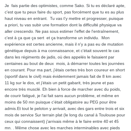
Sur 8km il est a 42min avec un reste de réserve (donc
Je fais partie des optimistes, comme Sako. Si tu es déclaré apte,
potentiellement améliorable)
c'est que tu peux faire du sport, pas forcément que tu es au plus
haut niveau en entrant. Tu vas t'y mettre et progresser, puisque
Sur 10km il est de 53.5 min
a priori, tu vas subir une formation dont la difficulté physique va
Enfin j'ai parcourue au max 14km en 1h35 avec surtout de
aller crescendo. Ne pas sous estimer l'effet de l'entraînement,
la fatigue musculaire et un cardio en bonne forme
c'est à ça que ça sert et ça transforme un individu. Mon
expérience est certes ancienne, mais il n'y a pas eu de mutation
génétique depuis à ma connaissance, et c'était souvent le cas
Voila merci je m'inquiète surtout sur les 8km a 11kilos pour
dans les régiments de jadis, où des appelés le faisaient par
les TAP (d'ailleurs cette épreuve doit se faire en moins de
centaines au bout de deux mois, à démarrer toutes les journées
1H ou moins de 45min?)
en courant. Pour ma part, j'étais certes très bon coureur en short
(sportif dans le civil) mais évidemment jamais fait de 8 km avec
merci de vos réponses si il y en a .
11 kg sur le dos, et j'étais un petit gabarit, très jeune et pas
encore très musclé. Eh bien à force de marcher avec du poids,
de courir fatigué, je l'ai fait sans aucun problème, et même en
moins de 50 mn puisque c'était obligatoire au PEG pour être
admis.Et tout le peloton y arrivait, avec des gars entre trois et six
mois de service Sur terrain plat (le long du canal à Toulouse pour
ceux qui connaissent) j'arrivais même à le faire entre 40 et 45
mn. . Même chose avec les marches interminables avec pieds