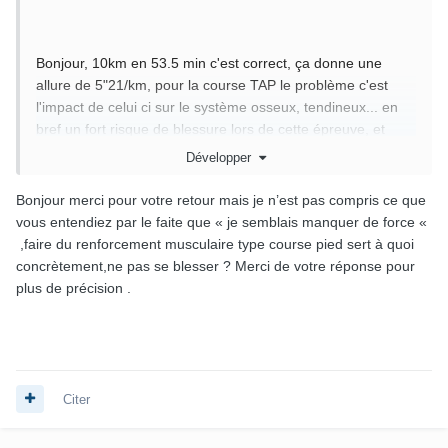
Bonjour, 10km en 53.5 min c'est correct, ça donne une
allure de 5"21/km, pour la course TAP le problème c'est
l'impact de celui ci sur le système osseux, tendineux... en
bref un fort risque de blessure lors de cette épreuve, et
vous semblez manquer d'endurance de force, pour pallier
Développer
le problème il faut faire un renforcement musculaire type
course à pied
Bonjour merci pour votre retour mais je n’est pas compris ce que
bonne chance pour votre incorpo.
vous entendiez par le faite que « je semblais manquer de force «
,faire du renforcement musculaire type course pied sert à quoi
concrètement,ne pas se blesser ? Merci de votre réponse pour
plus de précision .
Citer