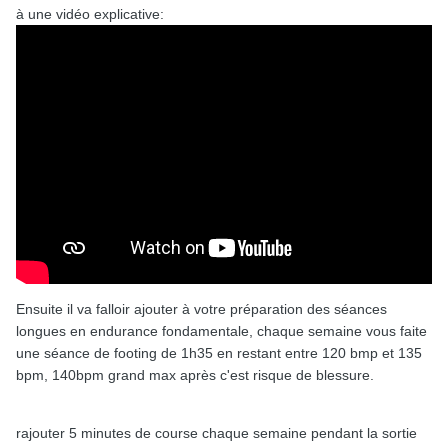
à une vidéo explicative:
Voila merci je m'inquiète surtout sur les 8km a 11kilos pour
les TAP (d'ailleurs cette épreuve doit se faire en moins de
1H ou moins de 45min?)
merci de vos réponses si il y en a .
Ensuite il va falloir ajouter à votre préparation des séances
longues en endurance fondamentale, chaque semaine vous faite
une séance de footing de 1h35 en restant entre 120 bmp et 135
bpm, 140bpm grand max après c'est risque de blessure.
rajouter 5 minutes de course chaque semaine pendant la sortie